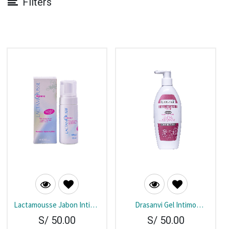
Filters
Lactamousse Jabon Intimo
Drasanvi Gel Intimo
Espuma Frasco 125 ml
Femenino 300ml 300ml
S/
50.00
S/
50.00